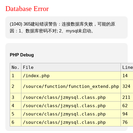
Database Error
(1040) 365建站错误警告：连接数据库失败，可能的原
因：1、数据库密码不对; 2、mysql未启动。
PHP Debug
No.
File
Line
1
/index.php
14
2
/source/function/function_extend.php
324
3
/source/class/jzmysql.class.php
211
4
/source/class/jzmysql.class.php
62
5
/source/class/jzmysql.class.php
94
6
/source/class/jzmysql.class.php
76