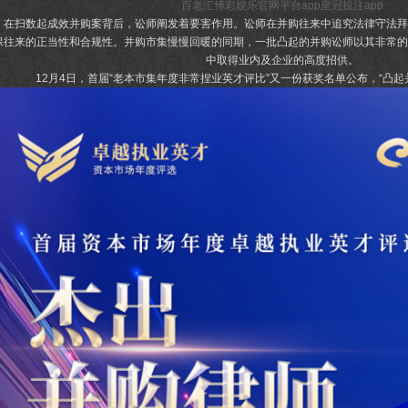
百老汇博彩娱乐官网平台app皇冠投注app
扫数起成效并购案背后，讼师阐发着要害作用。讼师在并购往来中追究法律守法拜
保往来的正当性和合规性。并购市集慢慢回暖的同期，一批凸起的并购讼师以其非常的
中取得业内及企业的高度招供。
12月4日，首届“老本市集年度非常捏业英才评比”又一份获奖名单公布，“凸起并