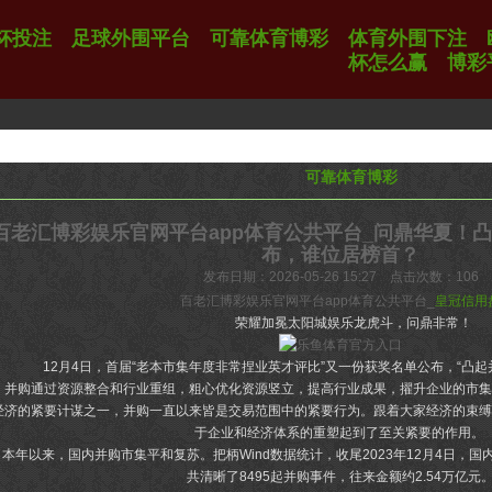
杯投注
足球外围平台
可靠体育博彩
体育外围下注
杯怎么赢
博彩
可靠体育博彩
百老汇博彩娱乐官网平台app体育公共平台_问鼎华夏！
布，谁位居榜首？
发布日期：2026-05-26 15:27 点击次数：106
百老汇博彩娱乐官网平台app体育公共平台_
皇冠信用
荣耀加冕太阳城娱乐龙虎斗，问鼎非常！
12月4日，首届“老本市集年度非常捏业英才评比”又一份获奖名单公布，“凸起并
购通过资源整合和行业重组，粗心优化资源竖立，提高行业成果，擢升企业的市集
经济的紧要计谋之一，并购一直以来皆是交易范围中的紧要行为。跟着大家经济的束缚
于企业和经济体系的重塑起到了至关紧要的作用。
年以来，国内并购市集平和复苏。把柄Wind数据统计，收尾2023年12月4日，国
共清晰了8495起并购事件，往来金额约2.54万亿元