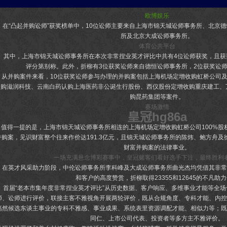
欧博娱乐
“凸起并购讼师”获奖榜单中，10位讼师主要来自上海市锦天城讼师事务所、北京德
所及北京大成讼师事务所。
体育公共平台
中，上海市锦天城讼师事务所在本次非常捏业英才评比中共有4位讼师获奖，且获
评分第别称。此外，折柳有3位获奖讼师来自德恒讼师事务所，2位获奖讼
并购案件来看，10位获奖讼师参与办理的并购案包括上海机场定增收购虹桥公司及
购滋润科技、云南白药认购上海医药非公诞生行股份、西仪股份定增收购重庆建工、万隆
购昆药集团等案件。
赛场激情
皇冠hg86a
得一提的是，上海市锦天城讼师事务所相连的上海机场定增收购虹桥公司100%股权
并购案，见识财富整个往来作价达191.3亿元，且锦天城讼师事务所的陈炜、鲍方舟及
财富并购案的法律事业。
一场充满悬念博彩赛事中，皇冠赌客们看好选手下注，最终胜利
英才风采助力阶段，中伦讼师事务所李科峰及大成讼师事务所曲光杰均凭借其非常
和客户的高度赞赏，折柳取得23355和12645的不凡助
届“老本市集年度非常捏业英才评比”从历史数据、客户响应、多维事业才能等全场
师、讼师进行评价，联接主客不雅视角开展两轮评价，既从合规角度、专科才能、内控
蔼然候选东谈主事业的专科不雅感、事业成果、系统表里资源调配才能、相似力等；既
同仁、上市公司代表、投资者等多方主不雅评价。