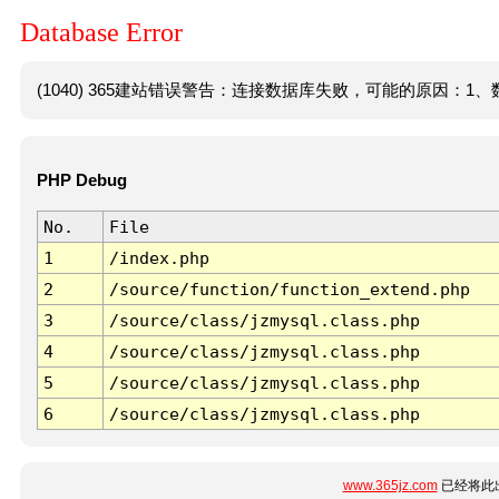
Database Error
(1040) 365建站错误警告：连接数据库失败，可能的原因：1、数
PHP Debug
No.
File
1
/index.php
2
/source/function/function_extend.php
3
/source/class/jzmysql.class.php
4
/source/class/jzmysql.class.php
5
/source/class/jzmysql.class.php
6
/source/class/jzmysql.class.php
www.365jz.com
已经将此