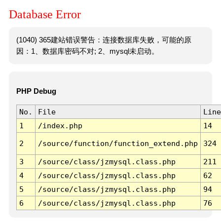
Database Error
(1040) 365建站错误警告：连接数据库失败，可能的原
因：1、数据库密码不对; 2、mysql未启动。
PHP Debug
No.
File
Line
1
/index.php
14
2
/source/function/function_extend.php
324
3
/source/class/jzmysql.class.php
211
4
/source/class/jzmysql.class.php
62
5
/source/class/jzmysql.class.php
94
6
/source/class/jzmysql.class.php
76