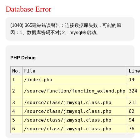
Database Error
(1040) 365建站错误警告：连接数据库失败，可能的原
因：1、数据库密码不对; 2、mysql未启动。
PHP Debug
No.
File
Line
1
/index.php
14
2
/source/function/function_extend.php
324
3
/source/class/jzmysql.class.php
211
4
/source/class/jzmysql.class.php
62
5
/source/class/jzmysql.class.php
94
6
/source/class/jzmysql.class.php
76