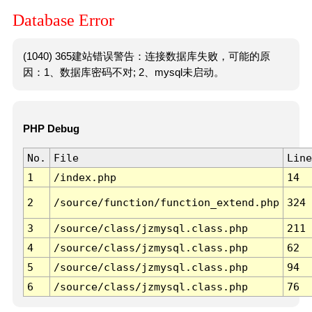
Database Error
(1040) 365建站错误警告：连接数据库失败，可能的原
因：1、数据库密码不对; 2、mysql未启动。
PHP Debug
No.
File
Line
1
/index.php
14
2
/source/function/function_extend.php
324
3
/source/class/jzmysql.class.php
211
4
/source/class/jzmysql.class.php
62
5
/source/class/jzmysql.class.php
94
6
/source/class/jzmysql.class.php
76