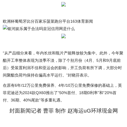
欧洲杯葡萄牙比分百家乐菠菜跑分平台163体育新闻
皇冠信用网是什么
“从产品细分来看，年内长丝和瓶片产能释放较为集中。此外，今年聚
酯开工率整体表现为淡季不淡，除了个别月份（4月、5月和9月底前
后）受装置利润不佳和亚运会的影响，开工负荷有所下调，大部分时
间聚酯负荷均保持在偏高水平运行。”封晓芬表示。
在原有6年/12万公里免费保养、4年/10万公里免费保修的基础上，英
菲尼迪还为2024款QX60推出了“50%首付、18期0利率”和“20%首
付、36期、40%尾款”等多重礼遇。
封面新闻记者 曹菲 制作 赵海运uG环球现金网