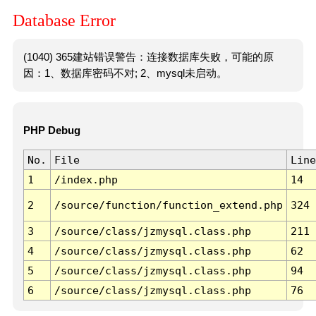
Database Error
(1040) 365建站错误警告：连接数据库失败，可能的原
因：1、数据库密码不对; 2、mysql未启动。
PHP Debug
No.
File
Line
1
/index.php
14
2
/source/function/function_extend.php
324
3
/source/class/jzmysql.class.php
211
4
/source/class/jzmysql.class.php
62
5
/source/class/jzmysql.class.php
94
6
/source/class/jzmysql.class.php
76